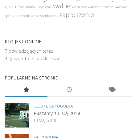
walne
gubin
Turniej tenisa
ustyalenia
warsztaty
wałowanie
wlane
wroclaw
zaproszenie
open
zaproszenia
zaproszenia tenis
KTO JEST ONLINE
7 odwiedzających teraz
4 gości,
3 bots,
0 członków
POPULARNE NA STRONIE
KLUB
/
LIGA
/
OGÓLNA
Ruszamy z LIGĄ 2018
14 MAJ, 2018
ZAPROSZENIA