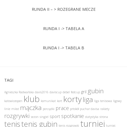
RUNDA II – > ROZEGRANE MECZE
RUNDA I -> TABELA A
RUNDA I -> TABELA B
TAGI
gubin
gril
Agnieszka Radwańska
davis2016
daviscup
debel
fedcup
klub
korty
liga
katowiceopen
komunikat
kort
liga tenisowa
ligowy
mączka
prace
linie
mikst
porządki
prtokół
puchar davisa
rakiety
rozgrywki
spotkanie
sport
sezon
singiel
statystyka
strona
turniej
tenis
tenis gubin
tenis rozgrywki
turniej