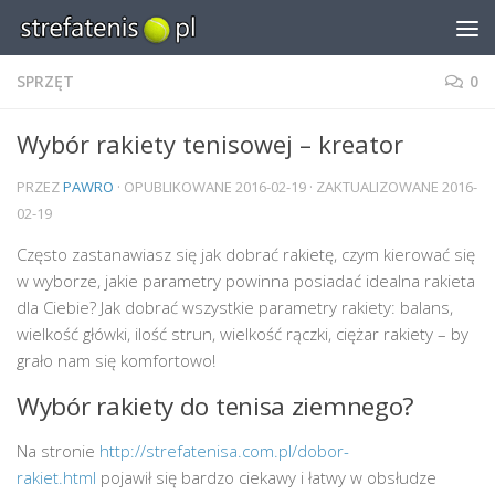
Skip to content
SPRZĘT
0
Wybór rakiety tenisowej – kreator
PRZEZ
PAWRO
· OPUBLIKOWANE
2016-02-19
· ZAKTUALIZOWANE
2016-
02-19
Często zastanawiasz się jak dobrać rakietę, czym kierować się
w wyborze, jakie parametry powinna posiadać idealna rakieta
dla Ciebie? Jak dobrać wszystkie parametry rakiety: balans,
wielkość główki, ilość strun, wielkość rączki, ciężar rakiety – by
grało nam się komfortowo!
Wybór rakiety do tenisa ziemnego?
Na stronie
http://strefatenisa.com.pl/dobor-
rakiet.html
pojawił się bardzo ciekawy i łatwy w obsłudze