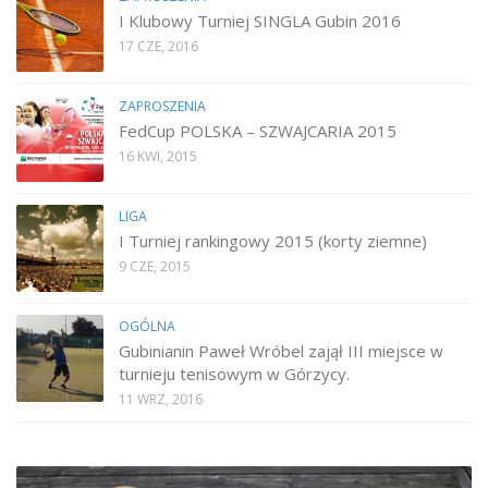
I Klubowy Turniej SINGLA Gubin 2016
17 CZE, 2016
ZAPROSZENIA
FedCup POLSKA – SZWAJCARIA 2015
16 KWI, 2015
LIGA
I Turniej rankingowy 2015 (korty ziemne)
9 CZE, 2015
OGÓLNA
Gubinianin Paweł Wróbel zajął III miejsce w
turnieju tenisowym w Górzycy.
11 WRZ, 2016