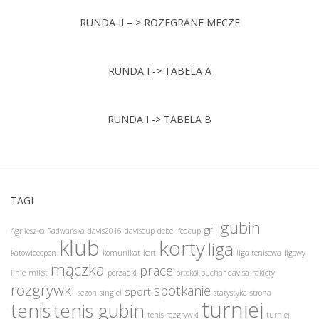
RUNDA II – > ROZEGRANE MECZE
RUNDA I -> TABELA A
RUNDA I -> TABELA B
TAGI
gubin
gril
Agnieszka Radwańska
davis2016
daviscup
debel
fedcup
klub
korty
liga
katowiceopen
komunikat
kort
liga tenisowa
ligowy
mączka
prace
linie
mikst
porządki
prtokół
puchar davisa
rakiety
rozgrywki
spotkanie
sport
sezon
singiel
statystyka
strona
turniej
tenis
tenis gubin
tenis rozgrywki
turniej