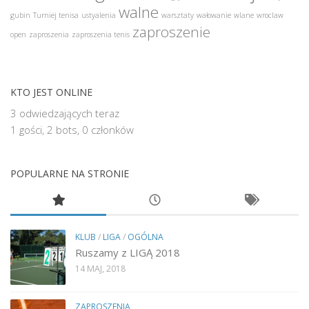
walne
gubin
Turniej tenisa
ustyalenia
warsztaty
wałowanie
wlane
wroclaw
zaproszenie
open
zaproszenia
zaproszenia tenis
KTO JEST ONLINE
3 odwiedzających teraz
1 gości,
2 bots,
0 członków
POPULARNE NA STRONIE
KLUB
/
LIGA
/
OGÓLNA
Ruszamy z LIGĄ 2018
14 MAJ, 2018
ZAPROSZENIA