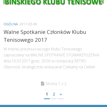
OGÓLNA
2017-03-08
Walne Spotkanie Członków Klubu
Tenisowego 2017
W imieniu prezesa naszego Klubu Tenisowego
zapraszamy na WALNE SPOTKANIE STOWARZYSZENIA
dnia 10.03.2017 godz. 20:00 w restauracji RETRO
Obecność strategicznie wskazana! Czekamy na Ciebie!
Strona 1 z 2
1
2
»