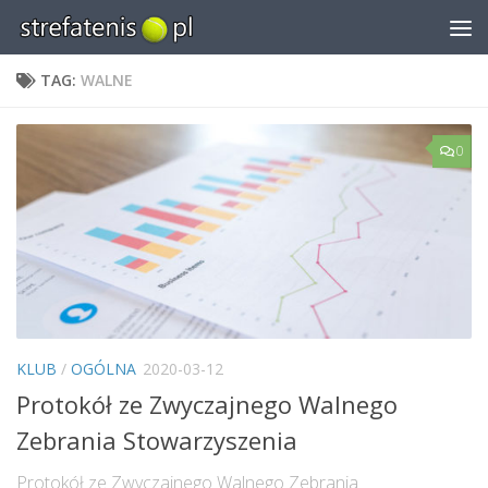
Skip to content
TAG:
WALNE
0
KLUB
/
OGÓLNA
2020-03-12
Protokół ze Zwyczajnego Walnego
Zebrania Stowarzyszenia
Protokół ze Zwyczajnego Walnego Zebrania