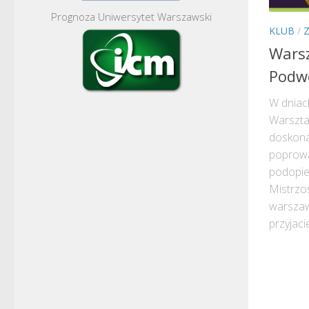
Prognoza Uniwersytet Warszawski
KLUB
/
Warsz
Podwó
W dniac
Warszta
doskonal
poprowa
podopie
Mistrzos
warszaws
przyjacie