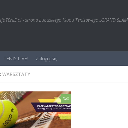
refaTENIS.pl - strona Lubuskiego Klubu Tenisowego „GRAND SLAM
TENIS LIVE!
Zaloguj się
:
WARSZTATY
0