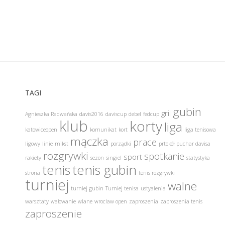
TAGI
gubin
gril
Agnieszka Radwańska
davis2016
daviscup
debel
fedcup
klub
korty
liga
katowiceopen
komunikat
kort
liga tenisowa
mączka
prace
ligowy
linie
mikst
porządki
prtokół
puchar davisa
rozgrywki
spotkanie
sport
rakiety
sezon
singiel
statystyka
tenis
tenis gubin
strona
tenis rozgrywki
turniej
walne
turniej gubin
Turniej tenisa
ustyalenia
warsztaty
wałowanie
wlane
wroclaw open
zaproszenia
zaproszenia tenis
zaproszenie