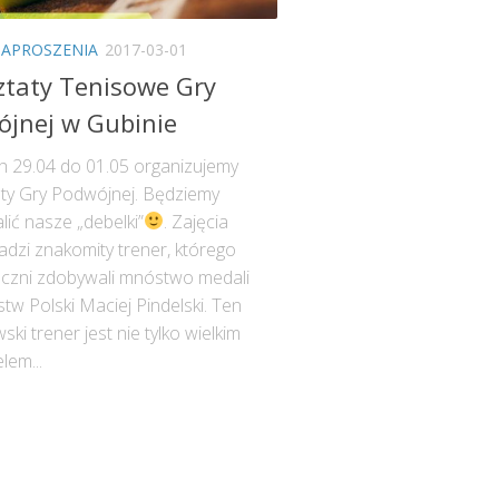
ZAPROSZENIA
2017-03-01
taty Tenisowe Gry
jnej w Gubinie
h 29.04 do 01.05 organizujemy
ty Gry Podwójnej. Będziemy
ić nasze „debelki”
. Zajęcia
dzi znakomity trener, którego
czni zdobywali mnóstwo medali
tw Polski Maciej Pindelski. Ten
ki trener jest nie tylko wielkim
lem...