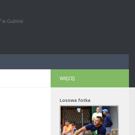
” w Gubinie
WIĘCEJ
Losowa fotka