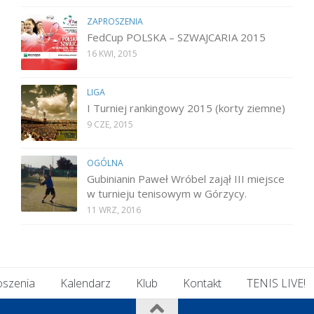
ZAPROSZENIA
FedCup POLSKA – SZWAJCARIA 2015
16 KWI, 2015
LIGA
I Turniej rankingowy 2015 (korty ziemne)
9 CZE, 2015
OGÓLNA
Gubinianin Paweł Wróbel zajął III miejsce
w turnieju tenisowym w Górzycy.
11 WRZ, 2016
oszenia
Kalendarz
Klub
Kontakt
TENIS LIVE!