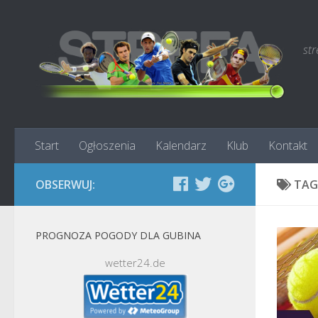
Skip to content
st
Start
Ogłoszenia
Kalendarz
Klub
Kontakt
OBSERWUJ:
TAG
PROGNOZA POGODY DLA GUBINA
wetter24.de