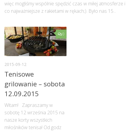
więc mogliśmy wspólnie spędzić czas w miłej atmosferze i
co najważniejsze z rakietami w rękach;). Było nas 15...
0
2015-09-12
Tenisowe
grilowanie – sobota
12.09.2015
Witam! Zapraszamy w
sobotę 12 września 2015 na
nasze korty wszystkich
miłośników tenisa! Od godz