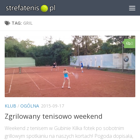
Skip to content
TAG:
GRIL
0
KLUB
/
OGÓLNA
2015-09-17
Zgrilowany tenisowo weekend
Weekend z tenisem w Gubinie Kilka fotek po sobotnim
grillowym spotkaniu na naszych kortach! Pogoda dopisała,