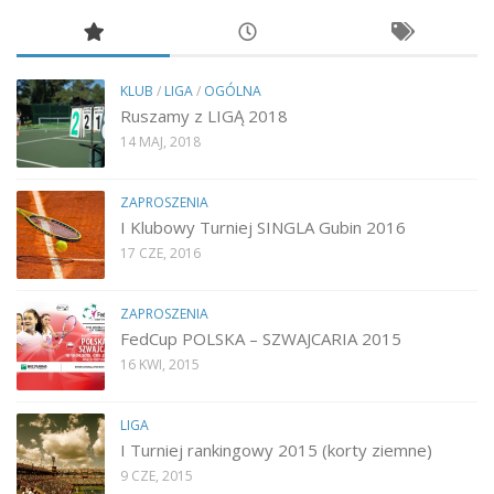
KLUB
/
LIGA
/
OGÓLNA
Ruszamy z LIGĄ 2018
14 MAJ, 2018
ZAPROSZENIA
I Klubowy Turniej SINGLA Gubin 2016
17 CZE, 2016
ZAPROSZENIA
FedCup POLSKA – SZWAJCARIA 2015
16 KWI, 2015
LIGA
I Turniej rankingowy 2015 (korty ziemne)
9 CZE, 2015