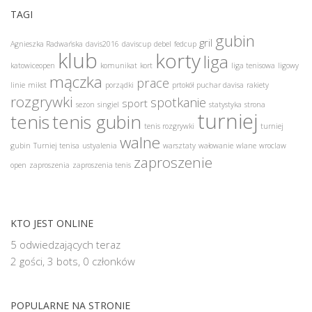
TAGI
gubin
gril
Agnieszka Radwańska
davis2016
daviscup
debel
fedcup
klub
korty
liga
katowiceopen
komunikat
kort
liga tenisowa
ligowy
mączka
prace
linie
mikst
porządki
prtokół
puchar davisa
rakiety
rozgrywki
spotkanie
sport
sezon
singiel
statystyka
strona
turniej
tenis
tenis gubin
tenis rozgrywki
turniej
walne
gubin
Turniej tenisa
ustyalenia
warsztaty
wałowanie
wlane
wroclaw
zaproszenie
open
zaproszenia
zaproszenia tenis
KTO JEST ONLINE
5 odwiedzających teraz
2 gości,
3 bots,
0 członków
POPULARNE NA STRONIE