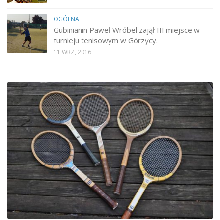
OGÓLNA
Gubinianin Paweł Wróbel zajął III miejsce w
turnieju tenisowym w Górzycy.
11 WRZ, 2016