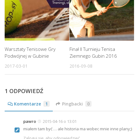
Warsztaty Tenisowe Gry
Finał II Turnieju Tenisa
Podwójnej w Gubinie
Ziemnego Gubin 2016
2017-03-01
2016-09-08
1 ODPOWIEDŹ
Komentarze
1
Pingbacki
0
pawro
2015-04-16 o 13:01
miałem tam być … ale historia ma wobec mnie inne plany;)
Zaloguj się, aby odpowiedzieć