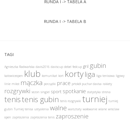
RUNDA I -> TABELA A
RUNDA I -> TABELA B
TAGI
gubin
gril
Agnieszka Radwańska
davis2016
daviscup
debel
fedcup
klub
korty
liga
katowiceopen
komunikat
kort
liga tenisowa
ligowy
mączka
prace
linie
mikst
porządki
prtokół
puchar davisa
rakiety
rozgrywki
spotkanie
sport
sezon
singiel
statystyka
strona
turniej
tenis
tenis gubin
tenis rozgrywki
turniej
walne
gubin
Turniej tenisa
ustyalenia
warsztaty
wałowanie
wlane
wroclaw
zaproszenie
open
zaproszenia
zaproszenia tenis