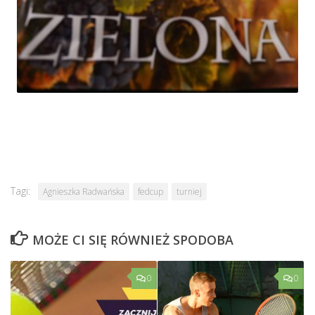
Tagi:
Agnieszka Radwańska
fedcup
turniej
MOŻE CI SIĘ RÓWNIEŻ SPODOBA
0
0