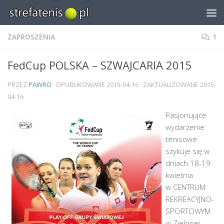
Skip to content
ZAPROSZENIA
1
FedCup POLSKA – SZWAJCARIA 2015
PRZEZ
PAWRO
· OPUBLIKOWANE
2015-04-16
· ZAKTUALIZOWANE
2015-
04-16
Pasjonujące
wydarzenie
tenisowe
szykuje się w
dniach 18-19
kwietnia
w CENTRUM
REKREACYJNO-
SPORTOWYM
w Zielonej