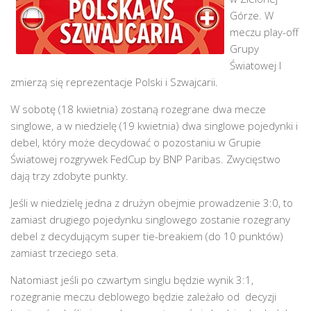
Górze. W
meczu play-off
Grupy
Światowej I
zmierzą się reprezentacje Polski i Szwajcarii.
W sobotę (18 kwietnia) zostaną rozegrane dwa mecze
singlowe, a w niedzielę (19 kwietnia) dwa singlowe pojedynki i
debel, który może decydować o pozostaniu w Grupie
Światowej rozgrywek FedCup by BNP Paribas. Zwycięstwo
dają trzy zdobyte punkty.
Jeśli w niedzielę jedna z drużyn obejmie prowadzenie 3:0, to
zamiast drugiego pojedynku singlowego zostanie rozegrany
debel z decydującym super tie-breakiem (do 10 punktów)
zamiast trzeciego seta.
Natomiast jeśli po czwartym singlu będzie wynik 3:1,
rozegranie meczu deblowego będzie zależało od decyzji