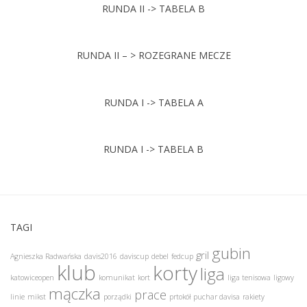
RUNDA II -> TABELA B
RUNDA II – > ROZEGRANE MECZE
RUNDA I -> TABELA A
RUNDA I -> TABELA B
TAGI
gubin
gril
Agnieszka Radwańska
davis2016
daviscup
debel
fedcup
klub
korty
liga
katowiceopen
komunikat
kort
liga tenisowa
ligowy
mączka
prace
linie
mikst
porządki
prtokół
puchar davisa
rakiety