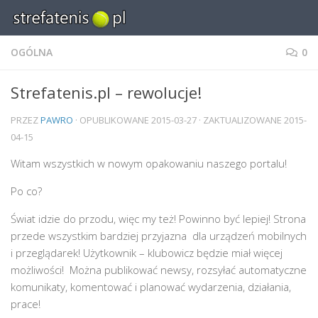
Skip to content
OGÓLNA
0
Strefatenis.pl – rewolucje!
PRZEZ
PAWRO
· OPUBLIKOWANE
2015-03-27
· ZAKTUALIZOWANE
2015-
04-15
Witam wszystkich w nowym opakowaniu naszego portalu!
Po co?
Świat idzie do przodu, więc my też! Powinno być lepiej! Strona
przede wszystkim bardziej przyjazna dla urządzeń mobilnych
i przeglądarek! Użytkownik – klubowicz będzie miał więcej
możliwości! Można publikować newsy, rozsyłać automatyczne
komunikaty, komentować i planować wydarzenia, działania,
prace!