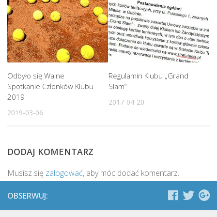
Odbyło się Walne
Regulamin Klubu „Grand
Spotkanie Członków Klubu
Slam”
2019
2017-04-20
2019-03-06
DODAJ KOMENTARZ
Musisz się
zalogować
, aby móc dodać komentarz.
OBSERWUJ: