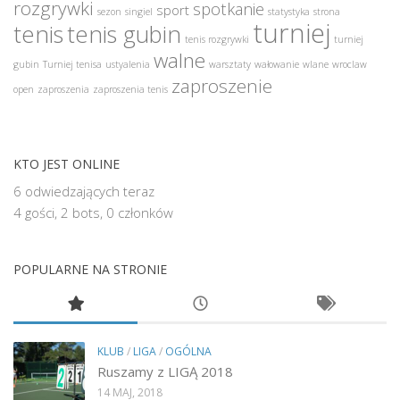
rozgrywki
spotkanie
sport
sezon
singiel
statystyka
strona
turniej
tenis
tenis gubin
tenis rozgrywki
turniej
walne
gubin
Turniej tenisa
ustyalenia
warsztaty
wałowanie
wlane
wroclaw
zaproszenie
open
zaproszenia
zaproszenia tenis
KTO JEST ONLINE
6 odwiedzających teraz
4 gości,
2 bots,
0 członków
POPULARNE NA STRONIE
KLUB
/
LIGA
/
OGÓLNA
Ruszamy z LIGĄ 2018
14 MAJ, 2018